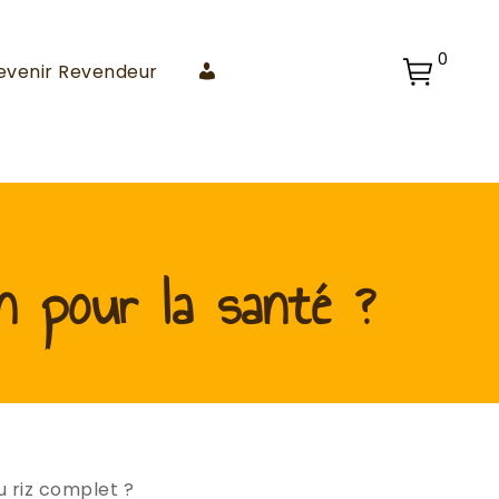
0
Mon
evenir Revendeur
Compte
on pour la santé ?
u riz complet ?