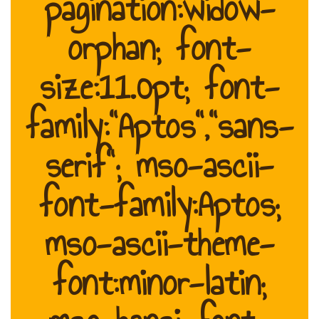
pagination:widow-
orphan; font-
size:11.0pt; font-
family:"Aptos","sans-
serif"; mso-ascii-
font-family:Aptos;
mso-ascii-theme-
font:minor-latin;