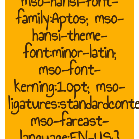
mso-hansi-font-
family:Aptos; mso-
hansi-theme-
font:minor-latin;
mso-font-
kerning:1.0pt; mso-
ligatures:standardconte
mso-fareast-
language:EN-US;}