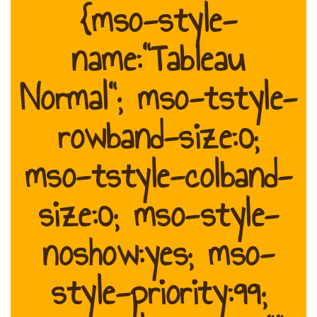
{mso-style-
name:"Tableau
Normal"; mso-tstyle-
rowband-size:0;
mso-tstyle-colband-
size:0; mso-style-
noshow:yes; mso-
style-priority:99;