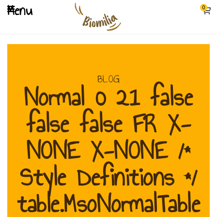
Menu
0
BLOG
Normal 0 21 false
false false FR X-
NONE X-NONE
/*
Style Definitions */
table.MsoNormalTable