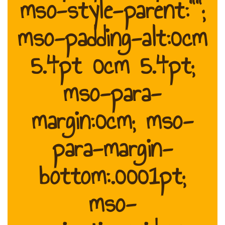
mso-style-parent:"";
mso-padding-alt:0cm
5.4pt 0cm 5.4pt;
mso-para-
margin:0cm; mso-
para-margin-
bottom:.0001pt;
mso-