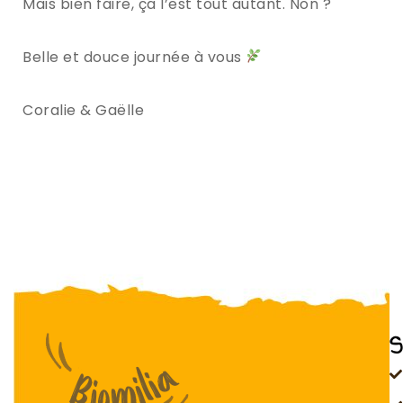
Mais bien faire, ça l’est tout autant. Non ?
Belle et douce journée à vous
Coralie & Gaëlle
S